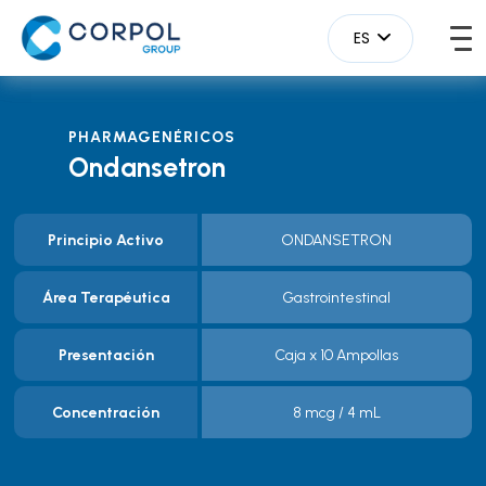
ES
PHARMAGENÉRICOS
Ondansetron
Principio Activo
ONDANSETRON
Área Terapéutica
Gastrointestinal
Presentación
Caja x 10 Ampollas
Concentración
8 mcg / 4 mL