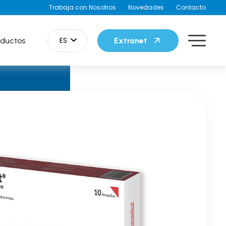
Trabaja con Nosotros
Novedades
Contacto
ES
oductos
Extranet