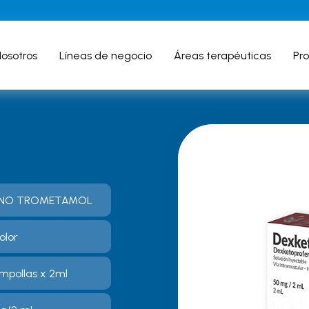
osotros
Líneas de negocio
Áreas terapéuticas
Pr
ENO TROMETAMOL
olor
Ampollas x 2ml