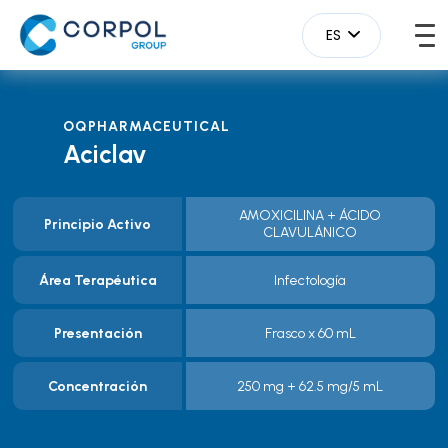
ES
OQPHARMACEUTICAL
Aciclav
AMOXICILINA + ÁCIDO
Principio Activo
CLAVULÁNICO
Área Terapéutica
Infectología
Presentación
Frasco x 60 mL
Concentración
250 mg + 62.5 mg/5 mL